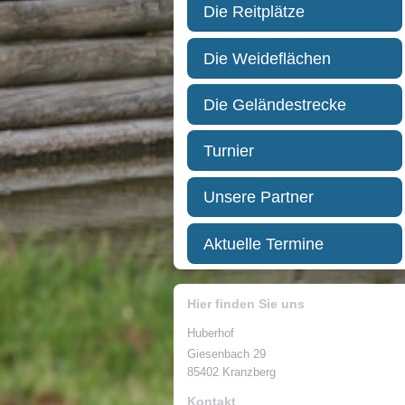
Die Reitplätze
Die Weideflächen
Die Geländestrecke
Turnier
Unsere Partner
Aktuelle Termine
Hier finden Sie uns
Huberhof
Giesenbach 29
85402 Kranzberg
Kontakt