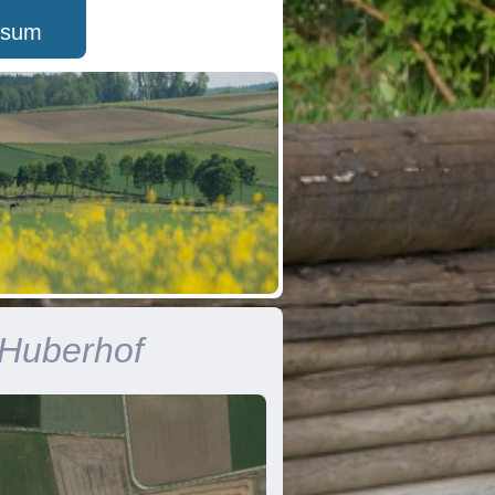
ssum
 Huberhof